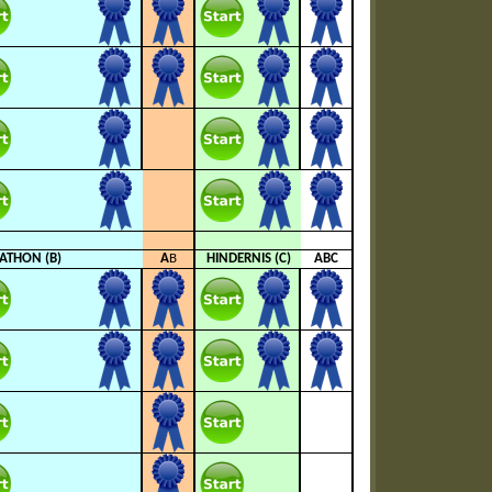
ATHON (B)
A
B
HINDERNIS (C)
ABC