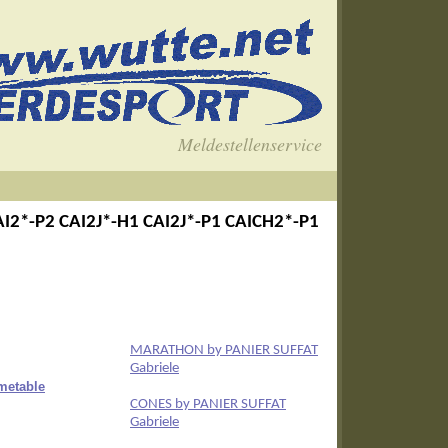
Meldestellenservice
I2*-P2 CAI2J*-H1 CAI2J*-P1 CAICH2*-P1
MARATHON by PANIER SUFFAT
Gabriele
metable
CONES by PANIER SUFFAT
Gabriele