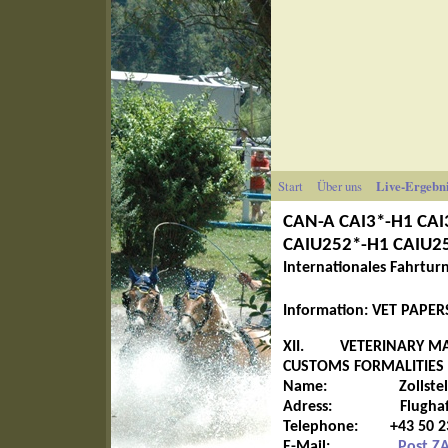
Start
Über uns
Live-Ergebn
CAN-A CAI3*-H1 CAI3
CAIU252*-H1 CAIU252
Internationales Fahrtu
Information: VET PAPER
XII. VETERINARY MA
CUSTOMS FORMALITIES
Name: Zollstelle Kl
Adress: Flughafenstr
Telephone: +43 50 2
E-Mail:
Post.Z