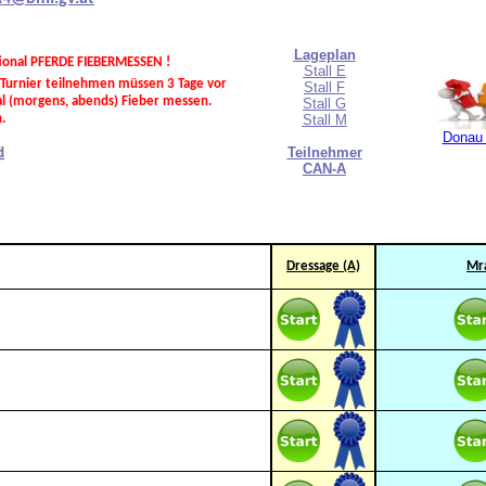
Lageplan
ional PFERDE FIEBERMESSEN !
Stall E
 Turnier teilnehmen müssen 3 Tage vor
Stall F
al (morgens, abends) Fieber messen.
Stall G
.
Stall M
Donau 
Teilnehmer
d
CAN-A
Dressage (A)
Mr