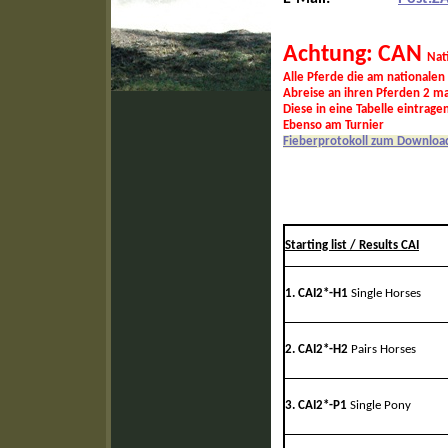
Achtung: CAN
Nat
Alle Pferde die am nationalen
Abreise an ihren Pferden 2 m
Diese in eine Tabelle eintragen
Ebenso am Turnier
Fieberprotokoll zum Downloa
Starting list / Results CAI
1. CAI2*-H1
Single Horses
2. CAI2*-H2
Pairs Horses
3. CAI2*-P1
Single Pony