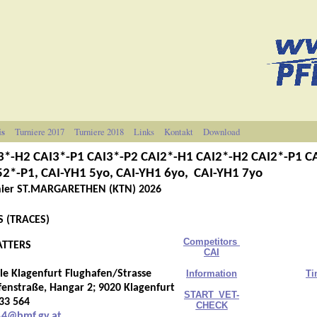
is
Turniere 2017
Turniere 2018
Links
Kontakt
Download
*-H2 CAI3*-P1 CAI3*-P2 CAI2*-H1 CAI2*-H2 CAI2*-P1 CA
*-P1, CAI-YH1 5yo, CAI-YH1 6yo, CAI-YH1 7yo
rnier ST.MARGARETHEN (KTN) 2026
S (TRACES)
C
ompetitors
TTERS
CAI
agenfurt Flughafen/Strasse
Information
T
i
aße, Hangar 2; 9020 Klagenfurt
START_VET-
33 564
CHECK
A4@bmf.gv.at