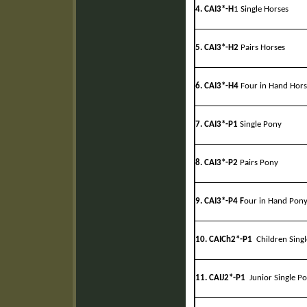
4. CAI3*-H
1 Single Horses
5. CAI3*-H2
Pairs Horses
6. CAI3*-H4
Four in Hand Hors
7. CAI3*-P1
Single Pony
8. CAI3*-P2
Pairs Pony
9. CAI3*-P4 F
our in Hand Pon
10. CAICh2*-P1
Children Sing
11. CAIJ2*-P1
Junior Single P