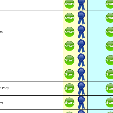
es
y
le Pony
ony