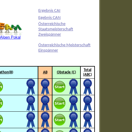
Ergebnis CAI
Egebnis CAN
Österreichische
Staatsmeisterschaft
Zweispänner
Alpen Pokal
Österreichische Meisterschaft
Einspänner
Total
athon(B)
AB
Obstacle (C)
(ABC)