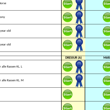
Horse
Pony
year old
year old
DRESSUR (A)
MAR
 alle Rassen KL. L
 alle Rassen KL. M