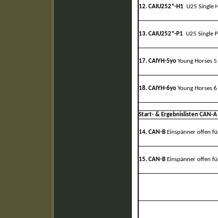
12. CAIU252*-H1
U25 Single 
13. CAIU252*-P1
U25 Single 
17. CAIYH-5yo
Young Horses 5 
18. CAIYH-6yo
Young Horses 6 
Start- & Ergebnislisten CAN-A
14. CAN-B
Einspänner offen für
15. CAN-B
Einspänner offen für