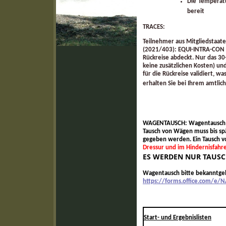
Die Temperat
bereit
TRACES:
Teilnehmer aus Mitgliedstaat
(2021/403): EQUI-INTRA-CON o
Rückreise abdeckt. Nur das 30
keine zusätzlichen Kosten) u
für die Rückreise validiert, 
erhalten Sie bei Ihrem amtlic
WAGENTAUSCH: Wagentausch in 
Tausch von Wägen muss bis sp
gegeben werden. Ein Tausch v
Dressur und im Hindernisfahre
ES WERDEN NUR TAUSCH
Wagentausch bitte bekanntge
https://forms.office.com/e/N
Start- und Ergebnislisten