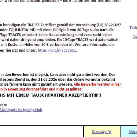
ur wird bei der Ankunft gemessen – bitte halten Sie ein Thermometer
en benötigen ein TRACES-Zertifikat gemäß der Verordnung (EU) 2022/497
Tei
der EQUI-INTRA-IND mit einer Gültigkeit von 30 Tagen, das auch die
-Tage-TRACES erfordert keine Neuausstellung (und verursacht daher
Z
e
nd wird daher dringend empfohlen. Ein 10-Tage-TRACES wird automatisch
was mit Kosten in Höhe von 50 € verbunden ist. Weitere Informationen
.
hen Tierarzt und unter:
https://bit.ly/3Cv5bUL
den Bewerben ist möglich, kann aber nicht garantiert werden. Der
ätestens Dienstag, den 21.05.2026 über das Online Formular bekannt
on Beifahrern kann nicht garantiert werden.
Alle Bewerbe werden in der
n in einem Zug durchgeführt und nicht gesplittet!
S MIT EINEM TAUSCHPARTNER AKZEPTIERT!!!!!!
ben:
AbzhhpptL?origin=lprLink
Dressage (A)
Mara