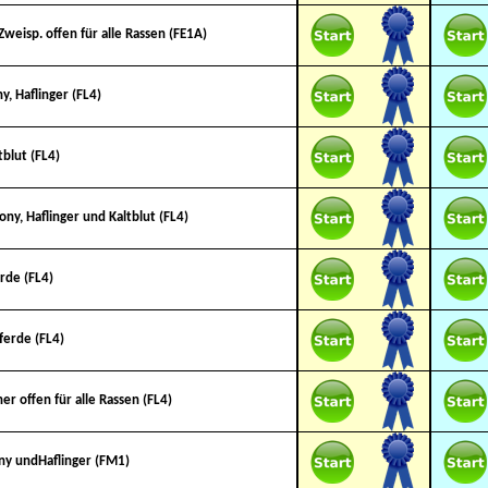
d Zweisp. offen für alle Rassen (FE1A)
ny, Haflinger (FL4)
ltblut (FL4)
Pony, Haflinger und Kaltblut (FL4)
erde (FL4)
Pferde (FL4)
ner offen für alle Rassen (FL4)
Pony undHaflinger (FM1)