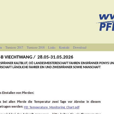
is
Turniere 2017
Turniere 2018
Links
Kontakt
Download
-B VIECHTWANG / 28.05-31.05.2026
NSPÄNNER KALTBLUT, OÖ LANDESMEISTERESCHAFT FAHREN EINSPÄNNER PONYS UND
RSCHAFT LÄNDLICHE FAHRER EIN UND ZWEISPÄNNER SOWIE MANSCHAFT
:
s Einstallen von Pferden
s bei allen Pferde
die Temperatur zwei Tage vor Abreise in diesem
getragen werden:
FEI_Temperature_Monitoring_Chart.pdf