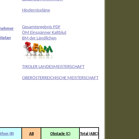
Hindernispläne
Gesamtergebnis PDF
lnehmer
ÖM Einspänner Kaltblut
itplan
BM der Ländlichen
TIROLER LANDESMEISTERSCHAFT
OBERÖSTERREICHISCHE MEISTERSCHAFT
thon (B)
AB
Obstacle (C)
Total (ABC)